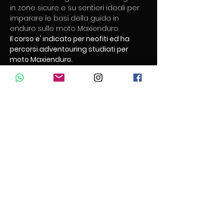
in zone sicure e su sentieri ideali per 
imparare le basi della guida in 
enduro sulle moto Maxienduro.
Il corso e' indicato per neofiti ed ha 
percorsi adventouring studiati per 
moto Maxienduro. 
​Programma ENDURO EXPERIENCE
​8 00 - RITROVO 