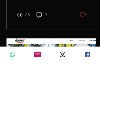
settaggi strada e pista
dai numeri uno...
35
0
18 gen 2025
∙
1
min
Benvenuti nel sito
della Dynamic SchooL