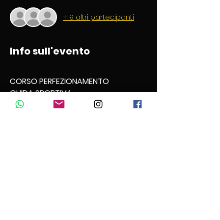
+ 9 altri partecipanti
Info sull'evento
CORSO PERFEZIONAMENTO
GUIDA SPORTIVA 
Il corso di 
guida sportiva
 di gruppo e' 
rivolto ai motociclisti che desiderano 
acquisire un controllo superiore della 
moto, il corso in piazzale e pista, 
fornisce le basi tecniche per iniziare 
un percorso di guida in pista, di guida 
sportiva in sicurezza su strada nei 
percorsi di montagna, esaltando al 
massimo lo stile di guida. 
L' obiettivo del corso e' la 