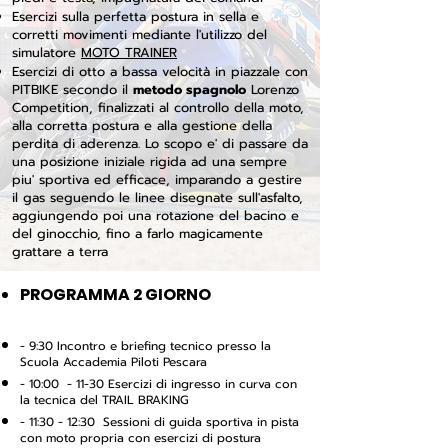
Esercizi sulla perfetta postura in sella e
corretti movimenti mediante l'utilizzo del
simulatore
MOTO TRAINER
Esercizi di otto a bassa velocità in piazzale con
PITBIKE secondo il
metodo spagnolo
Lorenzo
Competition, finalizzati al controllo della moto,
alla corretta postura e alla gestione della
perdita di aderenza. Lo scopo e' di passare da
una posizione iniziale rigida ad una sempre
piu' sportiva ed efficace, imparando a gestire
il gas seguendo le linee disegnate sull'asfalto,
aggiungendo poi una rotazione del bacino e
del ginocchio, fino a farlo magicamente
grattare a terra
PROGRAMMA 2 GIORNO
- 9:30 Incontro e briefing tecnico presso la
Scuola Accademia Piloti Pescara
- 10:00 - 11-30 Esercizi di ingresso in curva con
la tecnica del TRAIL BRAKING
- 11:30 - 12:30 Sessioni di guida sportiva in pista
con moto propria con esercizi di postura