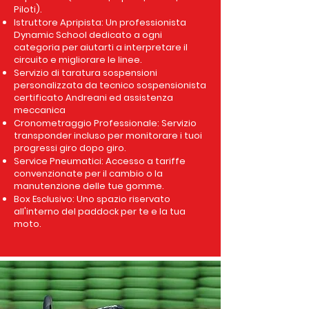
Piloti).
Istruttore Apripista: Un professionista
Dynamic Schoo
l dedicato a ogni
categoria per aiutarti a interpretare il
circuito e migliorare le linee.
Servizio di taratura sospensioni
personalizzata da tecnico sospensionista
certificato Andreani ed assistenza
meccanica
Cronometraggio Professionale: Servizio
transponder incluso per monitorare i tuoi
progressi giro dopo giro.
Service Pneumatici: Accesso a tariffe
convenzionate per il cambio o la
manutenzione delle tue gomme.
Box Esclusivo: Uno spazio riservato
all'interno del paddock per te e la tua
moto.