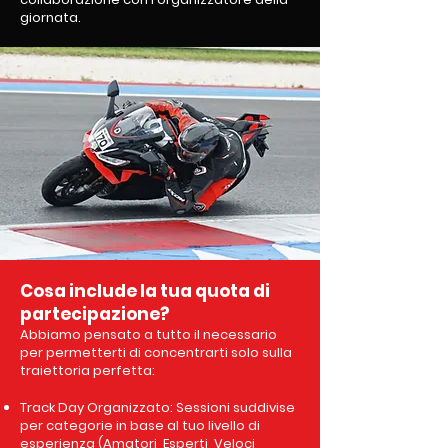
giornata.
Cosa include la tua quota di
partecipazione?
Abbiamo pensato a tutto il necessario
per permetterti di concentrarti solo sulla
traiettoria perfetta:
Track Day Organizzato: Sessioni suddivise
per categorie in base al tuo livello di
esperienza (Amatori, Esperti, Veloci,