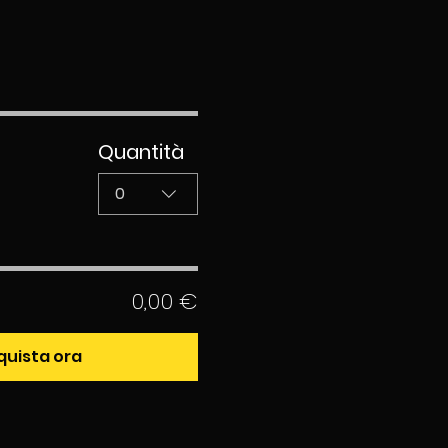
Quantità
0
0,00 €
quista ora