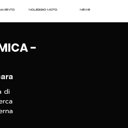
RAMENTO
NOLEGGIO MOTO
NEWS
MICA -
cara
 di
erca
erna