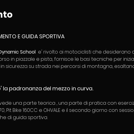
nto
MENTO E GUIDA SPORTIVA 
 Dynamic School
  e' rivolto ai motociclisti che desiderano 
orso in piazzale e pista, fornisce le basi tecniche per iniz
a in sicurezza su strada nei percorsi di montagna, esaltand
 e' la padronanza del mezzo in curva.
evede una parte teorica , una parte di pratica con esercizi
0, Pit Bike 160CC e OHVALE e il secondo giorno con session
he di guida sportiva. 