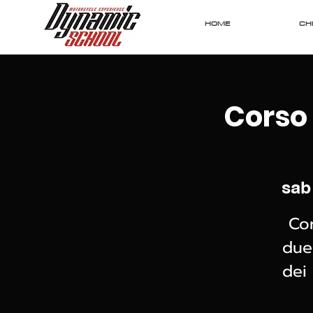
HOME
CHI
Corso
sab
Co
due
dei