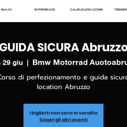
 SIAMO
EXPERIENCE
CALENDARIO CORSI
TESSE
GUIDA SICURA Abruzz
Bmw Motorrad Auotoabr
 29 giu
  |  
Corso di perfezionamento e guida sicura
location Abruzzo
I biglietti non sono in vendita
Scopri gli altri eventi