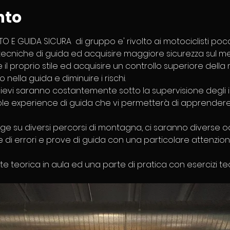
nto
TO E GUIDA SICURA  di gruppo e' rivolto ai motociclisti po
cniche di guida ed acquisire maggiore sicurezza sul mezzo
l proprio stile ed acquisire un controllo superiore della m
ella guida e diminuire i rischi. ​ 
llievi saranno costantemente sotto la supervisione degli i
e experience di guida che vi permetterà di apprendere tu
olge su diversi percorsi di montagna, ci saranno diverse o
e di errori e prove di guida con una particolare attenzione 
 teorica in aula ed una parte di pratica con esercizi tecni