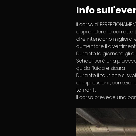
Info sull'eve
Il corso di PERFEZIONAMEN
apprendere le corrette te
che intendono migliorare i
aumentare il divertimento n
Durante la giornata gli a
School, sarà una piacevol
guida fluida e sicura. 
Durante il tour che si sv
di impressioni , correzion
tornanti. 
Il corso prevede una parte