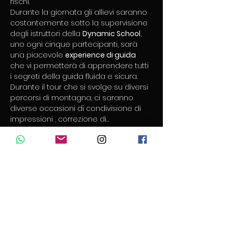
rischi. ​ 
Durante la giornata gli allievi saranno 
costantemente sotto la supervisione 
degli istruttori della 
Dynamic School
, 
uno ogni cinque partecipanti, sarà 
una piacevole 
experience di guida
che vi permetterà di apprendere tutti 
i segreti della guida fluida e sicura. 
Durante il tour che si svolge su diversi 
percorsi di montagna, ci saranno 
diverse occasioni di condivisione di 
impressioni , correzione di…
Mostra di più
Partecipa
Tipo di biglietto
Corso GUIDA SICURA