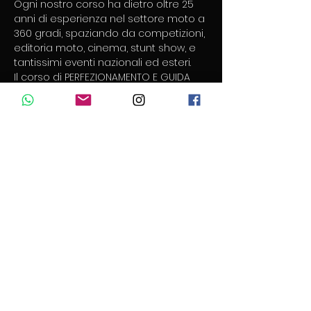
Ogni nostro corso ha dietro oltre 25 
anni di esperienza nel settore moto a 
360 gradi, spaziando da competizioni, 
editoria moto, cinema, stunt show, e 
tantissimi eventi nazionali ed esteri. 
Il corso di PERFEZIONAMENTO E GUIDA 
SICURA  di gruppo e' rivolto ai 
motociclisti poco esperti che 
vogliono apprendere le corrette 
tecniche di 
GUIDA DINAMICA 
ed 
acquisire maggiore sicurezza sul 
mezzo, sia ai piu' esperti che 
intendono migliorare il proprio stile 
ed acquisire un controllo superiore 
della moto al fine di aumentare il 
divertimento nella guida e diminuire i 
rischi. ​ 
Durante la giornata gli allievi saranno 
costantemente sotto la supervisione 
degli istruttori della 
Dynamic School
, 
uno ogni cinque partecipanti, sarà 
una piacevole 
experience di guida