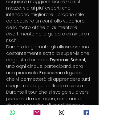
acquisire maggiore sicurezza sul 
mezzo, sia ai piu' esperti che 
intendono migliorare il proprio stile 
ed acquisire un controllo superiore 
della moto al fine di aumentare il 
divertimento nella guida e diminuire i 
rischi. ​ 
Durante la giornata gli allievi saranno 
costantemente sotto la supervisione 
degli istruttori della 
Dynamic School
, 
uno ogni cinque partecipanti, sarà 
una piacevole 
Experience di guida
che vi permetterà di apprendere tutti 
i segreti della guida fluida e sicura. 
Durante il tour che si svolge su diversi 
percorsi di montagna, ci saranno 
diverse occasioni di condivisione di 
impressioni , correzione di…
Mostra di più