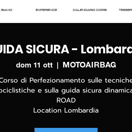
 SIAMO
EXPERIENCE
CALENDARIO CORSI
TESSE
IDA SICURA - Lombar
MOTOAIRBAG
dom 11 ott
  |  
Corso di Perfezionamento sulle tecnich
ciclistiche e sulla guida sicura dinami
ROAD
Location Lombardia