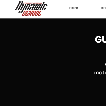
HOME
CHI
GU
moto