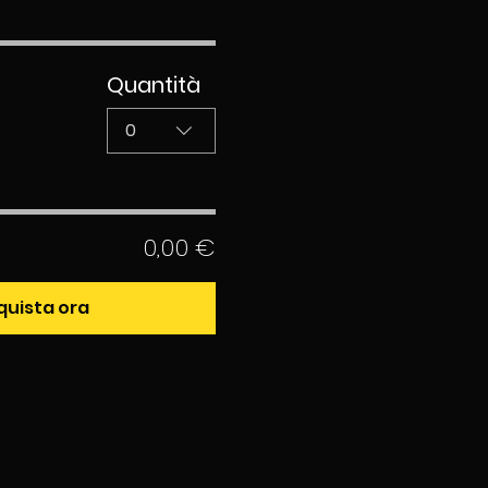
Quantità
0
0,00 €
quista ora