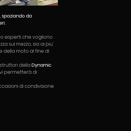
, spaziando da 
ri. 
oco esperti che vogliono 
 sul mezzo, sia ai piu' 
 della moto al fine di 
truttori della 
Dynamic 
vi permetterà di 
ccasioni di condivisione 