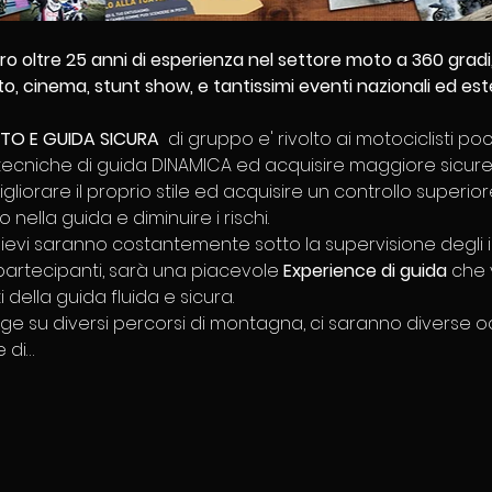
ro oltre 25 anni di esperienza nel settore moto a 360 gradi
o, cinema, stunt show, e tantissimi eventi nazionali ed este
TO E GUIDA SICURA
  di gruppo e' rivolto ai motociclisti p
ecniche di guida DINAMICA ed acquisire maggiore sicurezza
iorare il proprio stile ed acquisire un controllo superiore
ella guida e diminuire i rischi. ​ 
llievi saranno costantemente sotto la supervisione degli is
partecipanti, sarà una piacevole 
Experience di guida
 che 
 della guida fluida e sicura. 
olge su diversi percorsi di montagna, ci saranno diverse o
e di…