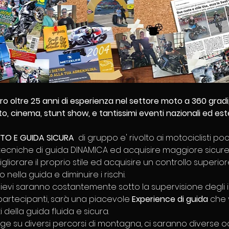
ro oltre 25 anni di esperienza nel settore moto a 360 gradi
o, cinema, stunt show, e tantissimi eventi nazionali ed este
TO E GUIDA SICURA
  di gruppo e' rivolto ai motociclisti p
ecniche di guida DINAMICA ed acquisire maggiore sicurezza
iorare il proprio stile ed acquisire un controllo superiore
ella guida e diminuire i rischi. ​ 
llievi saranno costantemente sotto la supervisione degli is
partecipanti, sarà una piacevole 
Experience di guida
 che 
 della guida fluida e sicura. 
olge su diversi percorsi di montagna, ci saranno diverse o