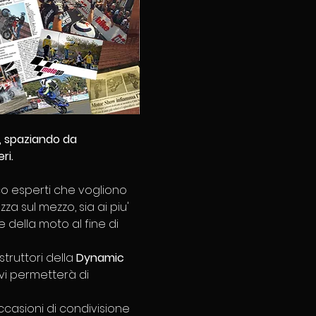
, spaziando da 
ri. 
oco esperti che vogliono 
 sul mezzo, sia ai piu' 
 della moto al fine di 
truttori della 
Dynamic 
vi permetterà di 
ccasioni di condivisione 