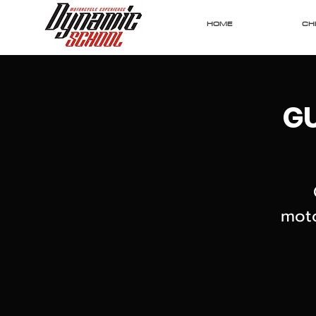
HOME
CHI
GU
moto