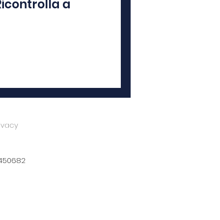
icontrolla a
rivacy
4450682